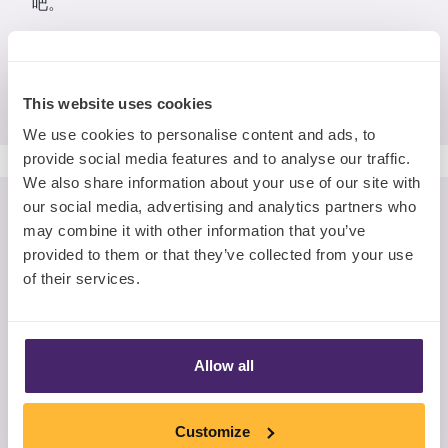
吧。
Book a Slot Today
This website uses cookies
We use cookies to personalise content and ads, to
provide social media features and to analyse our traffic.
We also share information about your use of our site with
our social media, advertising and analytics partners who
下载《前瞻亚洲》报告您将发现
may combine it with other information that you’ve
provided to them or that they’ve collected from your use
•
如何锁定Z世代们的优先需求
of their services.
•
Covid-19是如何改变消费者行为的
•
人们在购买食品时的动机是什么
•
快消品牌接下来应该做什么以及怎么做
Allow all
名字
*
Customize