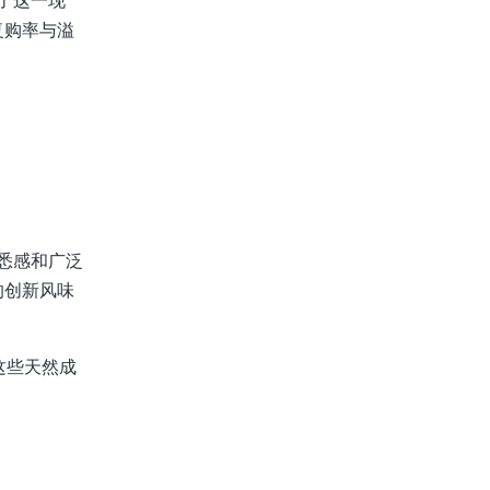
了这一现
复购率与溢
熟悉感和广泛
的创新风味
这些天然成