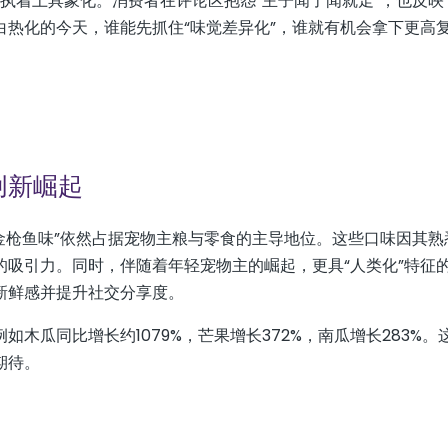
的执着上具象化。消费者在评论区抱怨“主子闻了闻就走”，也反映
热化的今天，谁能先抓住“味觉差异化”，谁就有机会拿下更高
创新崛起
“金枪鱼味”依然占据宠物主粮与零食的主导地位。这些口味因其
吸引力。同时，伴随着年轻宠物主的崛起，更具“人类化”特征
新鲜感并提升社交分享度。
木瓜同比增长约1079%，芒果增长372%，南瓜增长283%。
期待。