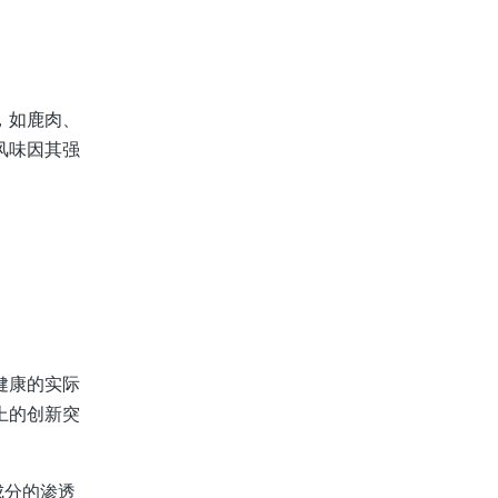
，如鹿肉、
风味因其强
健康的实际
上的创新突
成分的渗透