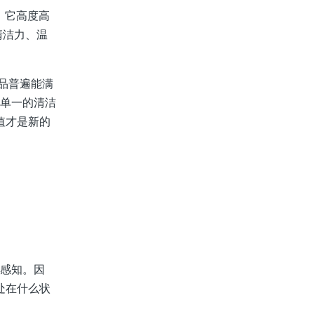
。它高度高
清洁力、温
品普遍能满
了单一的清洁
值才是新的
接感知。因
处在什么状