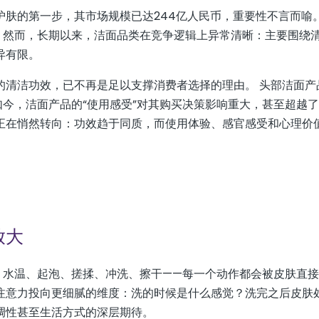
护肤的第一步，其市场规模已达244亿人民币，重要性不言而喻
。然而，长期以来，洁面品类在竞争逻辑上异常清晰：主要围绕
异有限。
的清洁功效，已不再是足以支撑消费者选择的理由。 头部洁面产
如今，洁面产品的“使用感受”对其购买决策影响重大，甚至超越
辑正在悄然转向：功效趋于同质，而使用体验、感官感受和心理价
放大
。水温、起泡、搓揉、冲洗、擦干——每一个动作都会被皮肤直
注意力投向更细腻的维度：洗的时候是什么感觉？洗完之后皮肤
调性甚至生活方式的深层期待。