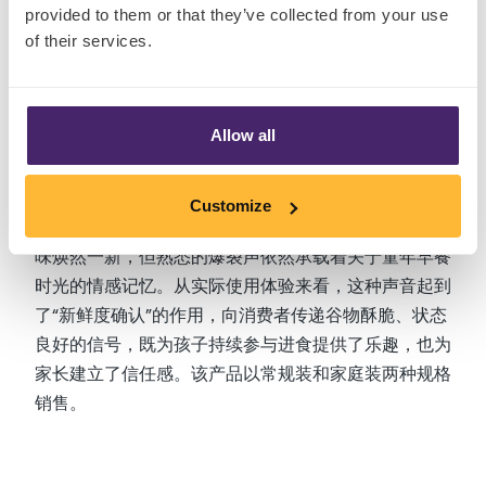
provided to them or that they’ve collected from your use
of their services.
4. 草莓味Rice Krispies（美国）
Allow all
Rice Krispies 凭借标志性的 “咔嚓、噼啪、扑哧” 声
响，堪称声音品牌化的经典代表。草莓口味在这一声音
Customize
资产的基础上加入了更具趣味性的变化。尽管颜色与风
味焕然一新，但熟悉的爆裂声依然承载着关于童年早餐
时光的情感记忆。从实际使用体验来看，这种声音起到
了“新鲜度确认”的作用，向消费者传递谷物酥脆、状态
良好的信号，既为孩子持续参与进食提供了乐趣，也为
家长建立了信任感。该产品以常规装和家庭装两种规格
销售。